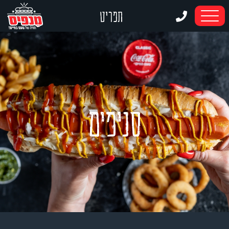
דלג לתוכן
דלג לסרגל הניווט
תפריט
סניפים